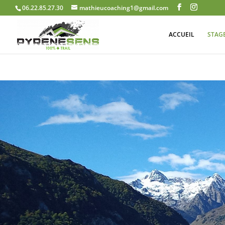
06.22.85.27.30
mathieucoaching1@gmail.com
ACCUEIL
STAGE