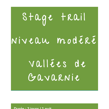
Stage trail
niveau modéré
Vallées de
Gavarnie
Durée : 2 jours / 1 nuit